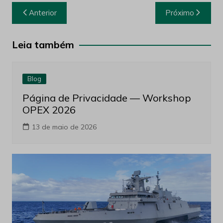
Navegação
Anterior
Próximo
de
Post
Leia também
Blog
Página de Privacidade — Workshop
OPEX 2026
13 de maio de 2026