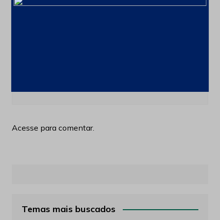
Blog
Últimas notícias
De 416 para mais de 2.500 processos
minerários em curso no País
3 de março de 2026
Acesse para comentar.
Temas mais buscados