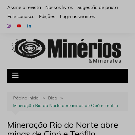
Ir
Assine a revista
Nossos livros
Sugestão de pauta
para
Fale conosco
Edições
Login assinantes
o
conteúdo
Página inicial
Blog
Mineração Rio do Norte abre minas de Cipó e Teófilo
Mineração Rio do Norte abre
minas de Cipó e Teófilo