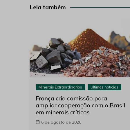
Post
Leia também
Minerais Extraordinarios
Últimas notícias
França cria comissão para
ampliar cooperação com o Brasil
em minerais críticos
6 de agosto de 2026