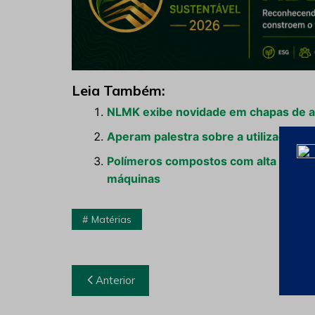
Leia Também:
NLMK exibe novidade em chapas de 
Aperam palestra sobre a utilização de 
Polímeros compostos com alta resistê
máquinas
Matérias
Navegação
Anterior
de