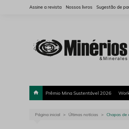
Ir
Assine a revista
Nossos livros
Sugestão de pa
para
o
conteúdo
Prêmio Mina Sustentável 2026
Work
Página inicial
Últimas notícias
Chapas de a