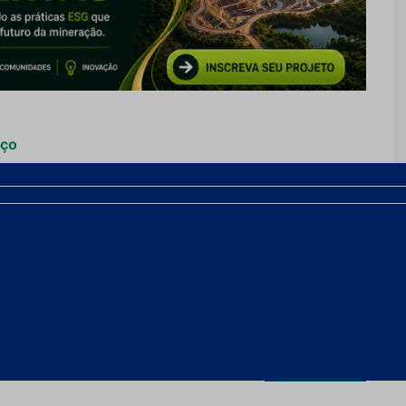
aço
aços inoxidáveis de alta resistência
ncia à abrasão otimizam fluxo e tempo das
Próximo