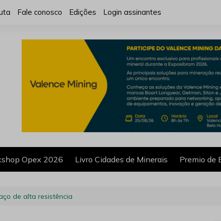
uta
Fale conosco
Edições
Login assinantes
shop Opex 2026
Livro Cidades de Minerais
Premio de 
ço de alta resistência