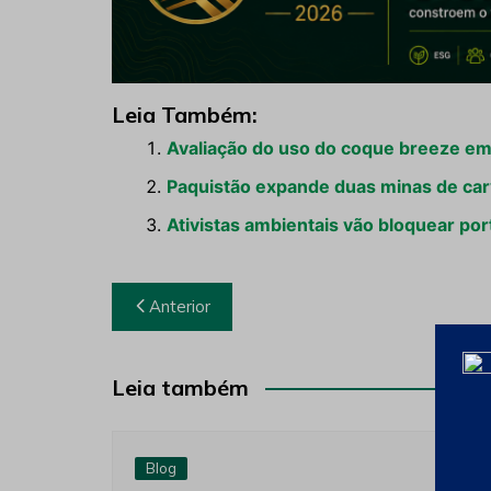
Leia Também:
Avaliação do uso do coque breeze em
Paquistão expande duas minas de car
Ativistas ambientais vão bloquear por
Navegação
Anterior
de
Post
Leia também
Blog