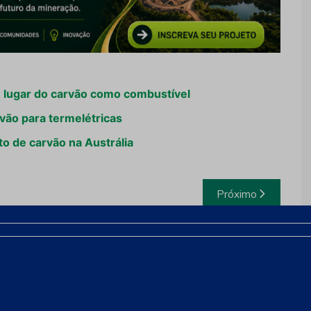
 lugar do carvão como combustível
vão para termelétricas
to de carvão na Austrália
Próximo