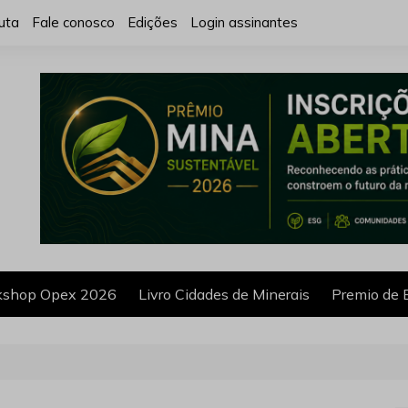
uta
Fale conosco
Edições
Login assinantes
shop Opex 2026
Livro Cidades de Minerais
Premio de 