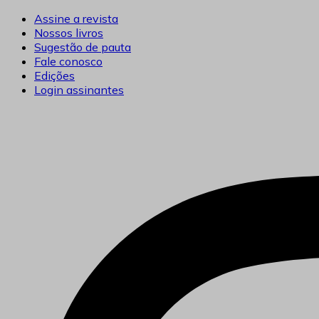
Ir
Assine a revista
para
Nossos livros
o
Sugestão de pauta
conteúdo
Fale conosco
Edições
Login assinantes