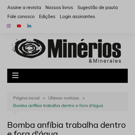
Ir
Assine a revista
Nossos livros
Sugestão de pauta
para
Fale conosco
Edições
Login assinantes
o
conteúdo
Página inicial
Últimas notícias
Bomba anfíbia trabalha dentro e fora d'água
Bomba anfíbia trabalha dentro
e fora d'água