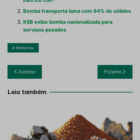
Elétrico Cat®
Bomba transporta lama com 64% de sólidos
KSB exibe bomba nacionalizada para
serviços pesados
Matérias
Navegação
Anterior
Próximo
de
Post
Leia também