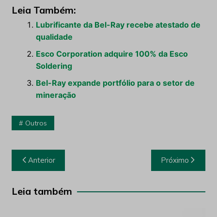
Leia Também:
Lubrificante da Bel-Ray recebe atestado de
qualidade
Esco Corporation adquire 100% da Esco
Soldering
Bel-Ray expande portfólio para o setor de
mineração
Outros
Navegação
Anterior
Próximo
de
Post
Leia também