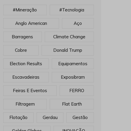
#mineração
#tecnologia
Anglo American
Aço
Barragens
Climate Change
Cobre
Donald Trump
Election Results
Equipamentos
Escavadeiras
Exposibram
Feiras E Eventos
FERRO
Filtragem
Flat Earth
Flotação
Gerdau
Gestão
Golden Globes
INOVAÇÃO