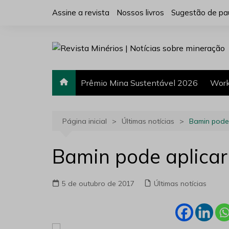
Ir
Assine a revista
Nossos livros
Sugestão de pa
para
o
conteúdo
Prêmio Mina Sustentável 2026
Work
Página inicial
Últimas notícias
Bamin pode 
Bamin pode aplicar 
5 de outubro de 2017
Últimas notícias