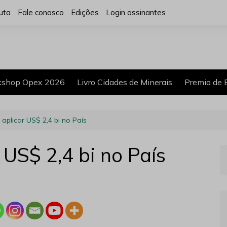
uta
Fale conosco
Edições
Login assinantes
shop Opex 2026
Livro Cidades de Minerais
Premio de 
aplicar US$ 2,4 bi no País
US$ 2,4 bi no País