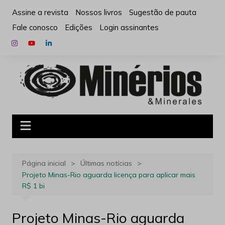
Ir
Assine a revista
Nossos livros
Sugestão de pauta
para
Fale conosco
Edições
Login assinantes
o
conteúdo
Página inicial
Últimas notícias
Projeto Minas-Rio aguarda licença para aplicar mais
R$ 1 bi
Projeto Minas-Rio aguarda