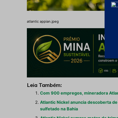
atlantic appian.jpeg
Leia Também:
Com 900 empregos, mineradora Atlant
Atlantic Nickel anuncia descoberta de
sulfetado na Bahia