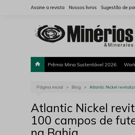
Ir
Assine a revista
Nossos livros
Sugestão de pa
para
o
conteúdo
Prêmio Mina Sustentável 2026
Work
Página inicial
Blog
Atlantic Nickel revita
Atlantic Nickel revi
100 campos de fute
na Bahia