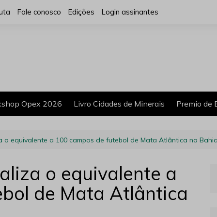
uta
Fale conosco
Edições
Login assinantes
shop Opex 2026
Livro Cidades de Minerais
Premio de 
liza o equivalente a 100 campos de futebol de Mata Atlântica na Bahi
taliza o equivalente a
bol de Mata Atlântica