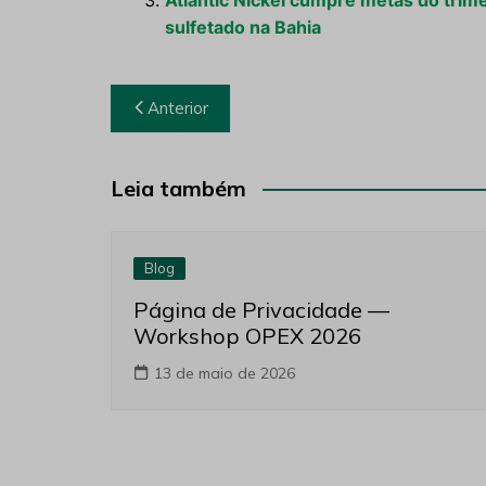
Atlantic Nickel cumpre metas do trim
sulfetado na Bahia
Navegação
Anterior
de
Post
Leia também
Blog
Página de Privacidade —
Workshop OPEX 2026
13 de maio de 2026