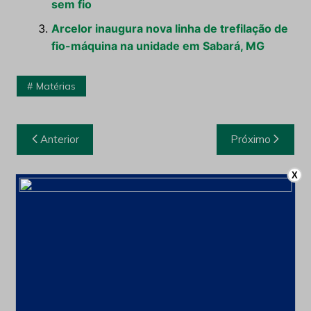
sem fio
Arcelor inaugura nova linha de trefilação de
fio-máquina na unidade em Sabará, MG
Matérias
Navegação
Anterior
Próximo
de
Post
X
Leia também