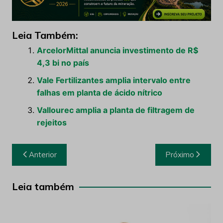
Leia Também:
ArcelorMittal anuncia investimento de R$
4,3 bi no país
Vale Fertilizantes amplia intervalo entre
falhas em planta de ácido nítrico
Vallourec amplia a planta de filtragem de
rejeitos
Navegação
Anterior
Próximo
de
Post
Leia também