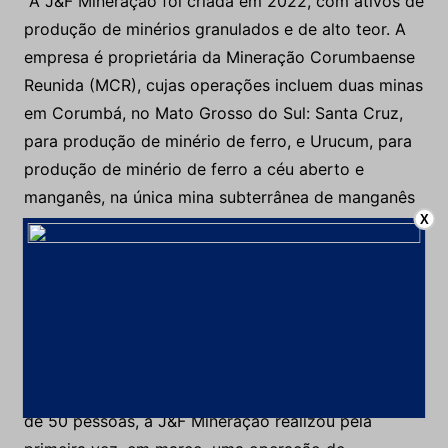
A J&F Mineração foi criada em 2022, com ativos de
produção de minérios granulados e de alto teor. A
empresa é proprietária da Mineração Corumbaense
Reunida (MCR), cujas operações incluem duas minas
em Corumbá, no Mato Grosso do Sul: Santa Cruz,
para produção de minério de ferro, e Urucum, para
produção de minério de ferro a céu aberto e
manganês, na única mina subterrânea de manganês
X
em operação na região. Além disso, a J&F
Mineração conta com uma cadeia logística
completa: dois pátios de estocagem de produtos,
um porto próprio de embarque em Corumbá (Porto
de Gregório Curvo) e um porto de descarga de
barcaças e embarque de navios no Uruguai. Em uma
iniciativa inédita e que envolveu diretamente mais
de 50 pessoas, a J&F Mineração realizou pela