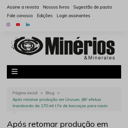
Ir
Assine a revista
Nossos livros
Sugestão de pauta
para
Fale conosco
Edições
Login assinantes
o
conteúdo
Página inicial
Blog
Após retomar produção em Urucum, J&F efetua
transbordo de 170 mil t Fe de barcaças para navio
Após retomar produção em