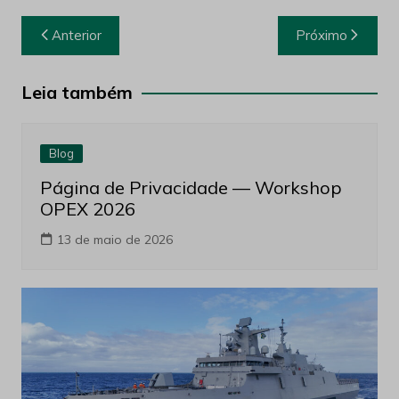
Navegação
Anterior
Próximo
de
Post
Leia também
Blog
Página de Privacidade — Workshop
OPEX 2026
13 de maio de 2026