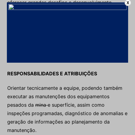
oferecer grandes desafios e desenvolvimento
X
profissional, está no caminho correto.
Estamos em busca de um(a) profissional para atuar
como
Supervisor(a) de Manutenção de
Equipamentos Pesados,
com experiência no
segmento de mineração, para nossa unidade Serra
Grande em Crixás, estado de Goiás.
RESPONSABILIDADES E ATRIBUIÇÕES
Orientar tecnicamente a equipe, podendo também
executar as manutenções dos equipamentos
pesados da
mina
e superfície, assim como
inspeções programadas, diagnóstico de anomalias e
geração de informações ao planejamento da
manutenção.