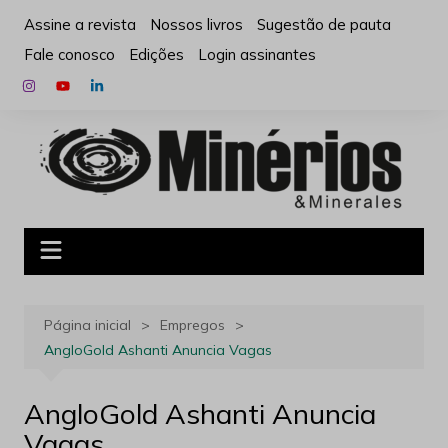
Ir
Assine a revista
Nossos livros
Sugestão de pauta
para
Fale conosco
Edições
Login assinantes
o
conteúdo
Página inicial
Empregos
AngloGold Ashanti Anuncia Vagas
AngloGold Ashanti Anuncia
Vagas