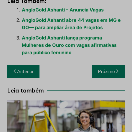
Leia Também:
AngloGold Ashanti – Anuncia Vagas
AngloGold Ashanti abre 44 vagas em MG e
GO— para ampliar área de Projetos
AngloGold Ashanti lança programa
Mulheres de Ouro com vagas afirmativas
para público feminino
Navegação
Anterior
Próximo
de
Post
Leia também