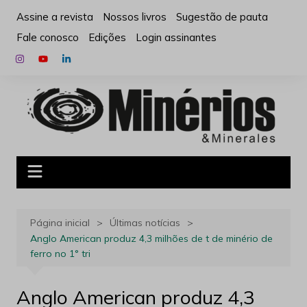
Ir
Assine a revista
Nossos livros
Sugestão de pauta
para
Fale conosco
Edições
Login assinantes
o
conteúdo
Página inicial
Últimas notícias
Anglo American produz 4,3 milhões de t de minério de
ferro no 1° tri
Anglo American produz 4,3