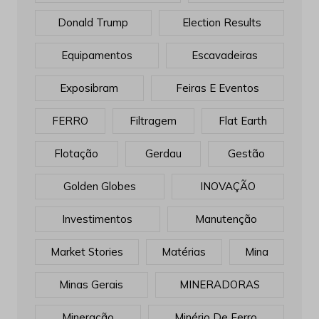
Donald Trump
Election Results
Equipamentos
Escavadeiras
Exposibram
Feiras E Eventos
FERRO
Filtragem
Flat Earth
Flotação
Gerdau
Gestão
Golden Globes
INOVAÇÃO
Investimentos
Manutenção
Market Stories
Matérias
Mina
Minas Gerais
MINERADORAS
Mineração
Minério De Ferro