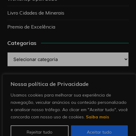
Livro Cidades de Minerais
Premio de Excelência
Categorias
Categorias
Pesquise
Nossa política de Privacidade
Usamos cookies para melhorar sua experiência de
navegação, veicular anúncios ou conteúdo personalizado
e analisar nosso tráfego. Ao clicar em "Aceitar tudo", você
concorda com nosso uso de cookies.
Saiba mais
Copyright © 2026 Revista Minérios | Notícias sobre
mineração. Todos direitos reservados.
Rejeitar tudo
Aceitar tudo