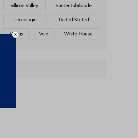
Sillicon Valley
Sustentabilidade
Tecnologia
United Stated
Vagas
Vale
White House
X