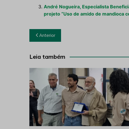
André Nogueira, Especialista Benefi
projeto “Uso de amido de mandioca co
Navegação
Anterior
de
Post
Leia também