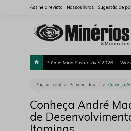
Ir
Assine a revista
Nossos livros
Sugestão de pa
para
o
conteúdo
Prêmio Mina Sustentável 2026
Work
Página inicial
Personalidades
Conheça And
Conheça André Macie
de Desenvolviment
Itaminas