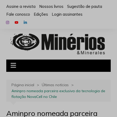
Ir
Assine a revista
Nossos livros
Sugestão de pauta
para
Fale conosco
Edições
Login assinantes
o
conteúdo
Página inicial
Últimas notícias
Aminpro nomeada parceira exclusiva da tecnologia de
flotação NovaCell no Chile
Aminpro nomeada parceira