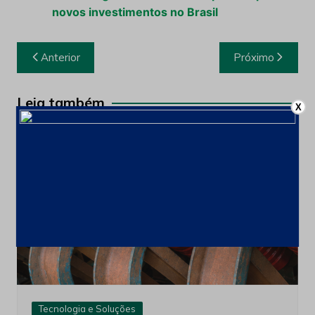
novos investimentos no Brasil
Navegação
Anterior
Próximo
de
Post
Leia também
X
Tecnologia e Soluções