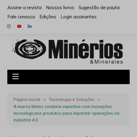
Ir
Assine a revista
Nossos livros
Sugestão de pauta
para
Fale conosco
Edições
Login assinantes
o
conteúdo
Página inicial
Tecnologia e Soluções
A marca Metris combina expertise com inovações
tecnológicase produtos para impactar operações na
indústria 4.0