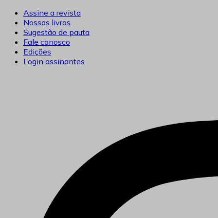
Ir
Assine a revista
para
Nossos livros
o
Sugestão de pauta
conteúdo
Fale conosco
Edições
Login assinantes