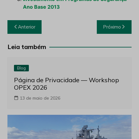
Ano Base 2013
Navegação
Anterior
Próximo
de
Post
Leia também
Blog
Página de Privacidade — Workshop
OPEX 2026
13 de maio de 2026