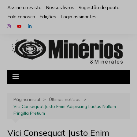
Ir
Assine a revista
Nossos livros
Sugestão de pauta
para
Fale conosco
Edições
Login assinantes
o
conteúdo
Página inicial
Últimas notícias
Vici Consequat Justo Enim Adipiscing Luctus Nullam
Fringilla Pretium
Vici Consequat Justo Enim