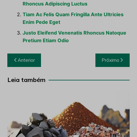
Rhoncus Adipiscing Luctus
Tiam Ac Felis Quam Fringilla Ante Ultricies
Enim Pede Eget
Justo Eleifend Venenatis Rhoncus Natoque
Pretium Etiam Odio
Navegação
Anterior
Próximo
de
Post
Leia também