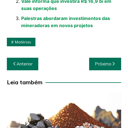
Vale informa que investirá R$ 16,9 bi em
suas operações
Palestras abordaram investimentos das
mineradoras em novos projetos
Matérias
Navegação
Anterior
Próximo
de
Post
Leia também