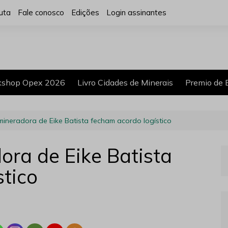
uta
Fale conosco
Edições
Login assinantes
shop Opex 2026
Livro Cidades de Minerais
Premio de 
mineradora de Eike Batista fecham acordo logístico
ora de Eike Batista
stico