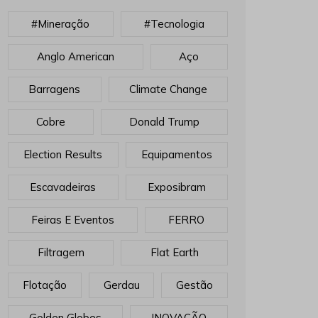
#mineração
#tecnologia
Anglo American
Aço
Barragens
Climate Change
Cobre
Donald Trump
Election Results
Equipamentos
Escavadeiras
Exposibram
Feiras E Eventos
FERRO
Filtragem
Flat Earth
Flotação
Gerdau
Gestão
Golden Globes
INOVAÇÃO