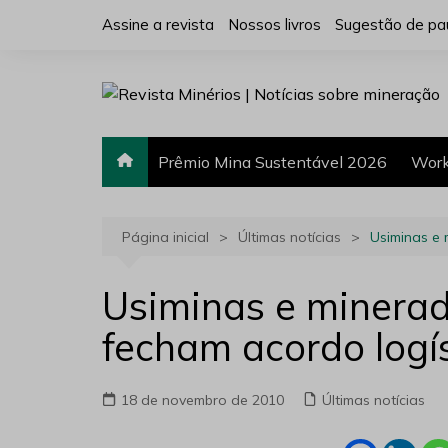
Ir
Assine a revista
Nossos livros
Sugestão de pa
para
o
conteúdo
Prêmio Mina Sustentável 2026
Work
Página inicial
Últimas notícias
Usiminas e 
Usiminas e minerad
fecham acordo logí
18 de novembro de 2010
Últimas notícias