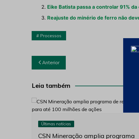
Eike Batista passa a controlar 91% 
Reajuste do minério de ferro não deve
Processos
Navegação
Anterior
de
Post
Leia também
Últimas notícias
CSN Mineração amplia programa