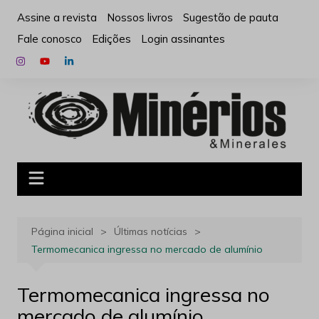
Ir
Assine a revista
Nossos livros
Sugestão de pauta
para
Fale conosco
Edições
Login assinantes
o
conteúdo
Página inicial
Últimas notícias
Termomecanica ingressa no mercado de alumínio
Termomecanica ingressa no
mercado de alumínio