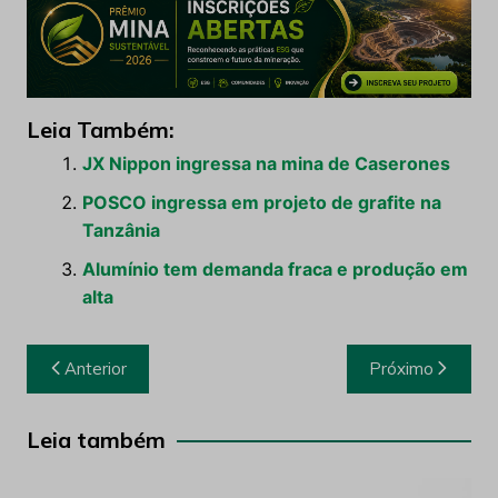
Leia Também:
JX Nippon ingressa na mina de Caserones
POSCO ingressa em projeto de grafite na
Tanzânia
Alumínio tem demanda fraca e produção em
alta
Navegação
Anterior
Próximo
de
Post
Leia também