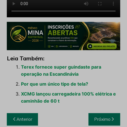
Leia Também:
Terex fornece super guindaste para
operação na Escandinávia
Por que um único tipo de tela?
XCMG lançou carregadeira 100% elétrica e
caminhão de 60 t
Navegação
Anterior
Próximo
de