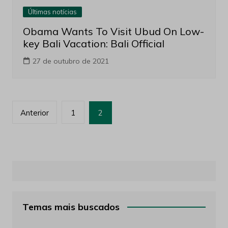
Últimas notícias
Obama Wants To Visit Ubud On Low-
key Bali Vacation: Bali Official
27 de outubro de 2021
Paginação
Anterior
1
2
de
posts
Temas mais buscados