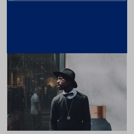
British Police Warn Drug Users Of
“Extra Strong, IKEA Branded” Ecstasy
Pills
29 de outubro de 2021