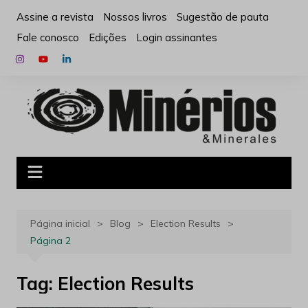
Ir
Assine a revista
Nossos livros
Sugestão de pauta
para
Fale conosco
Edições
Login assinantes
o
conteúdo
Página inicial
Blog
Election Results
Página 2
Tag:
Election Results