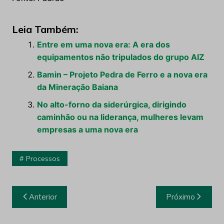
Leia Também:
Entre em uma nova era: A era dos
equipamentos não tripulados do grupo AIZ
Bamin – Projeto Pedra de Ferro e a nova era
da Mineração Baiana
No alto-forno da siderúrgica, dirigindo
caminhão ou na liderança, mulheres levam
empresas a uma nova era
Processos
Navegação
Anterior
Próximo
de