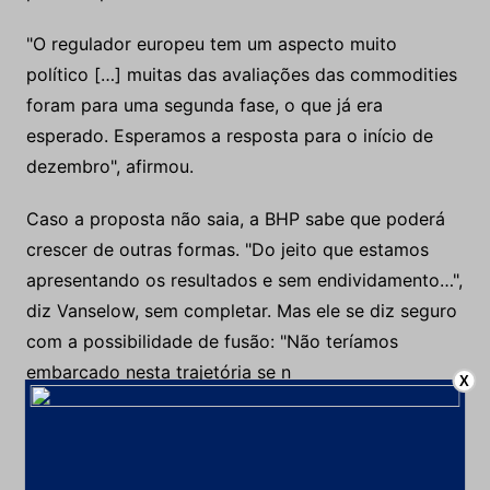
"O regulador europeu tem um aspecto muito
político […] muitas das avaliações das commodities
foram para uma segunda fase, o que já era
esperado. Esperamos a resposta para o início de
dezembro", afirmou.
Caso a proposta não saia, a BHP sabe que poderá
crescer de outras formas. "Do jeito que estamos
apresentando os resultados e sem endividamento…",
diz Vanselow, sem completar. Mas ele se diz seguro
com a possibilidade de fusão: "Não teríamos
embarcado nesta trajetória se n
X
ão estivéssemos confiantes."
No Brasil, a BHP tem 36% do c
onsórcio Alumar, no Maranhão, cuja fábrica está