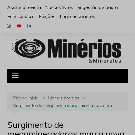
Ir
Assine a revista
Nossos livros
Sugestão de pauta
para
Fale conosco
Edições
Login assinantes
o
conteúdo
Página inicial
Últimas notícias
Surgimento de megamineradoras marca nova era
Surgimento de
megamineradoras marca nova