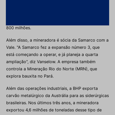
sendo ampliada para produzir mais 2 milhões de
toneladas de alumina. A parte no investimento que
cabe à BHP no projeto é estimada em cerca de US$
800 milhões.
Além disso, a mineradora é sócia da Samarco com a
Vale. "A Samarco fez a expansão número 3, que
está começando a operar, e já planeja a quarta
ampliação", diz Vanselow. A empresa também
controla a Mineração Rio do Norte (MRN), que
explora bauxita no Pará.
Além das operações industriais, a BHP exporta
carvão metalúrgico da Austrália para as siderúrgicas
brasileiras. Nos últimos três anos, a mineradora
exportou 4,6 milhões de toneladas desse tipo de