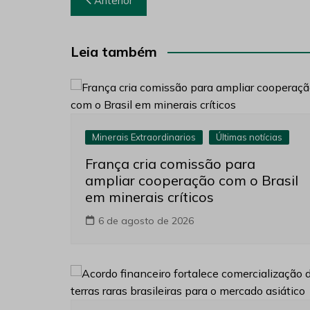
Anterior
de
Post
Leia também
Minerais Extraordinarios
Últimas notícias
França cria comissão para
ampliar cooperação com o Brasil
em minerais críticos
6 de agosto de 2026