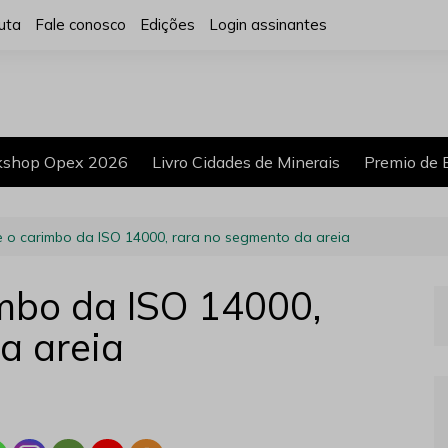
uta
Fale conosco
Edições
Login assinantes
shop Opex 2026
Livro Cidades de Minerais
Premio de 
 o carimbo da ISO 14000, rara no segmento da areia
mbo da ISO 14000,
a areia