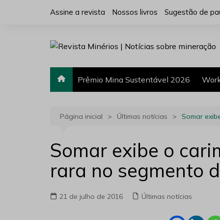
Ir
Assine a revista
Nossos livros
Sugestão de pa
para
o
conteúdo
Prêmio Mina Sustentável 2026
Work
Página inicial
Últimas notícias
Somar exibe
Somar exibe o cari
rara no segmento d
21 de julho de 2016
Últimas notícias