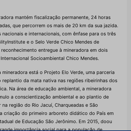
radora mantém fiscalização permanente, 24 horas
nadas, que percorrem os mais de 20 km da sua jazida.
acionais e internacionais, com ênfase para os três
lityInstitute e o Selo Verde Chico Mendes de
o reconhecimento entregue à mineradora em dois
 Internacional Socioambiental Chico Mendes.
 mineradora está o Projeto Elo Verde, uma parceria
replantio da mata nativa nas regiões ribeirinhas dos
fica. Na área de educação ambiental, a mineradora
mulo a conscientização ambiental e ao plantio de
r na região do Rio Jacuí, Charqueadas e São
 a criação do primeiro arboreto didático do País em
 Estadual de Educação São Jerônimo. Em 2015, doou
grande importância social para a população de