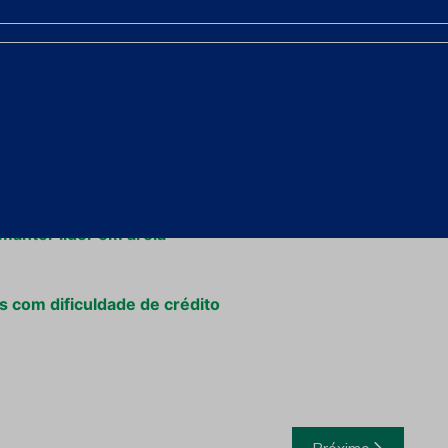
 o Grupo Escoteiro Jacuí e Bombeiros Voluntários.
endes como reconhecimento por suas ações na área
manter líder em areia
 com dificuldade de crédito