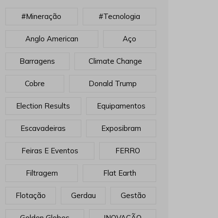
#mineração
#tecnologia
Anglo American
Aço
Barragens
Climate Change
Cobre
Donald Trump
Election Results
Equipamentos
Escavadeiras
Exposibram
Feiras E Eventos
FERRO
Filtragem
Flat Earth
Flotação
Gerdau
Gestão
Golden Globes
INOVAÇÃO