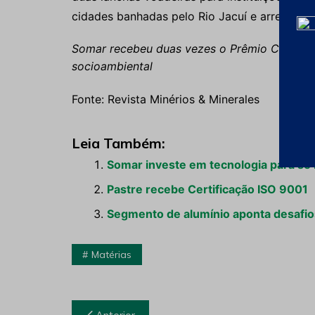
cidades banhadas pelo Rio Jacuí e arredores:
Somar recebeu duas vezes o Prêmio Chico M
socioambiental
Fonte: Revista Minérios & Minerales
Leia Também:
Somar investe em tecnologia para se 
Pastre recebe Certificação ISO 9001
Segmento de alumínio aponta desafios
Matérias
Navegação