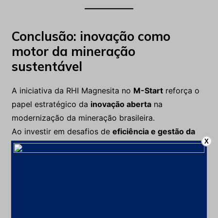
Conclusão: inovação como
motor da mineração
sustentável
A iniciativa da RHI Magnesita no
M-Start
reforça o
papel estratégico da
inovação aberta
na
modernização da mineração brasileira.
Ao investir em desafios de
eficiência e gestão da
X
água
, a empresa contribui para um setor
mais
tecnológico, competitivo e sustentável
— alinhado
às tendências globais de
indústria 4.0 e ESG
.
🔗
Inscreva sua startup no M-Start e participe dos