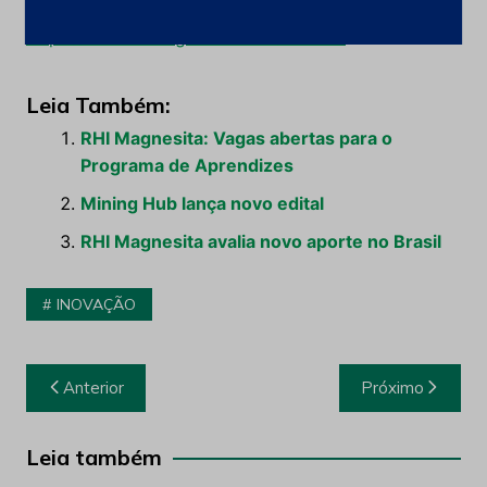
desafios de inovação na mineração:
https://www.mininghub.com.br/m-start
Leia Também:
RHI Magnesita: Vagas abertas para o
Programa de Aprendizes
Mining Hub lança novo edital
RHI Magnesita avalia novo aporte no Brasil
INOVAÇÃO
Navegação
Anterior
Próximo
de
Post
Leia também