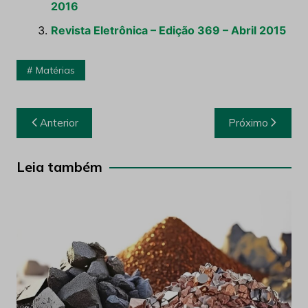
2016
Revista Eletrônica – Edição 369 – Abril 2015
Matérias
Navegação
Anterior
Próximo
de
Post
Leia também