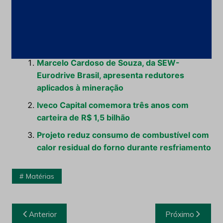
projeto aceito dentro das especificações da
mineradora.
Leia Também:
Marcelo Cardoso de Souza, da SEW-
Eurodrive Brasil, apresenta redutores
aplicados à mineração
Iveco Capital comemora três anos com
carteira de R$ 1,5 bilhão
Projeto reduz consumo de combustível com
calor residual do forno durante resfriamento
Matérias
Navegação
Anterior
Próximo