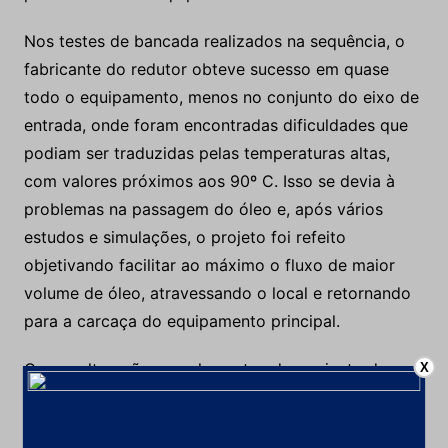
Nos testes de bancada realizados na sequência, o
fabricante do redutor obteve sucesso em quase
todo o equipamento, menos no conjunto do eixo de
entrada, onde foram encontradas dificuldades que
podiam ser traduzidas pelas temperaturas altas,
com valores próximos aos 90º C. Isso se devia à
problemas na passagem do óleo e, após vários
estudos e simulações, o projeto foi refeito
objetivando facilitar ao máximo o fluxo de maior
volume de óleo, atravessando o local e retornando
para a carcaça do equipamento principal.
Com a alteração, os rolamentos do conjunto do
X
eixo de entrada ou de “alta rotação” permaneceram
com temperaturas próximas aos 50º C, sendo o