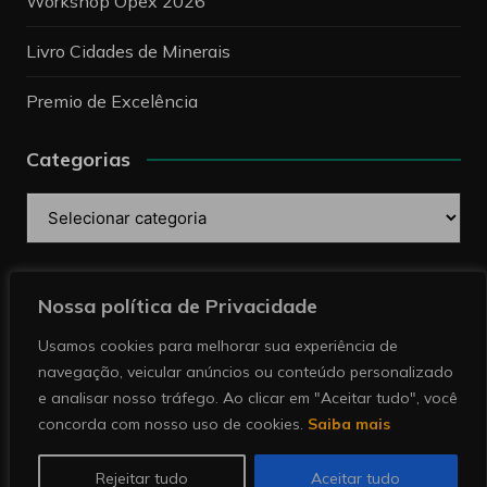
Workshop Opex 2026
Livro Cidades de Minerais
Premio de Excelência
Categorias
Categorias
Pesquise
Nossa política de Privacidade
Usamos cookies para melhorar sua experiência de
navegação, veicular anúncios ou conteúdo personalizado
e analisar nosso tráfego. Ao clicar em "Aceitar tudo", você
concorda com nosso uso de cookies.
Saiba mais
Copyright © 2026 Revista Minérios | Notícias sobre
mineração. Todos direitos reservados.
Rejeitar tudo
Aceitar tudo