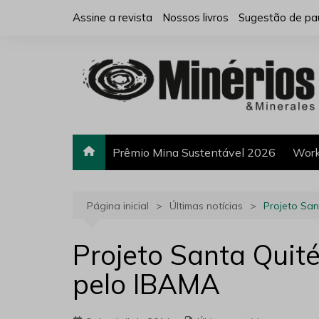
Ir
Assine a revista
Nossos livros
Sugestão de pa
para
o
conteúdo
Prêmio Mina Sustentável 2026
Work
Página inicial
Últimas notícias
Projeto San
Projeto Santa Quitér
pelo IBAMA