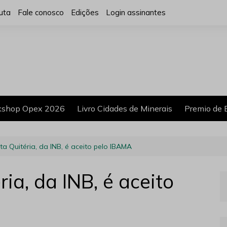
uta
Fale conosco
Edições
Login assinantes
shop Opex 2026
Livro Cidades de Minerais
Premio de 
ta Quitéria, da INB, é aceito pelo IBAMA
ia, da INB, é aceito