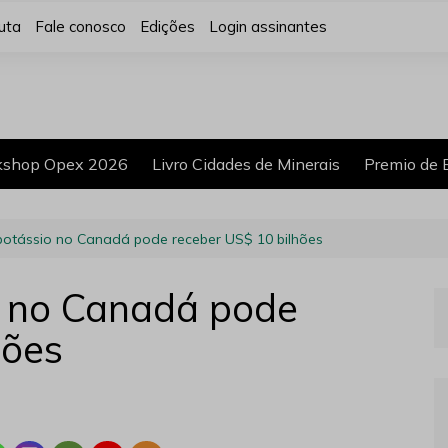
uta
Fale conosco
Edições
Login assinantes
shop Opex 2026
Livro Cidades de Minerais
Premio de 
potássio no Canadá pode receber US$ 10 bilhões
o no Canadá pode
hões