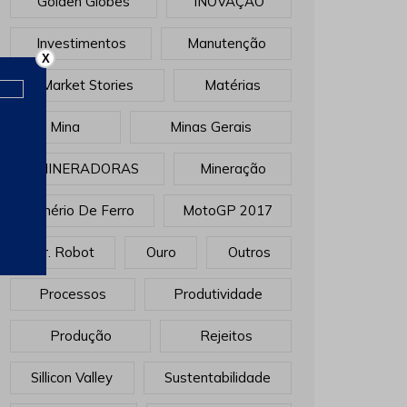
Golden Globes
INOVAÇÃO
Investimentos
Manutenção
X
Market Stories
Matérias
Mina
Minas Gerais
MINERADORAS
Mineração
Minério De Ferro
MotoGP 2017
Mr. Robot
Ouro
Outros
Processos
Produtividade
Produção
Rejeitos
Sillicon Valley
Sustentabilidade