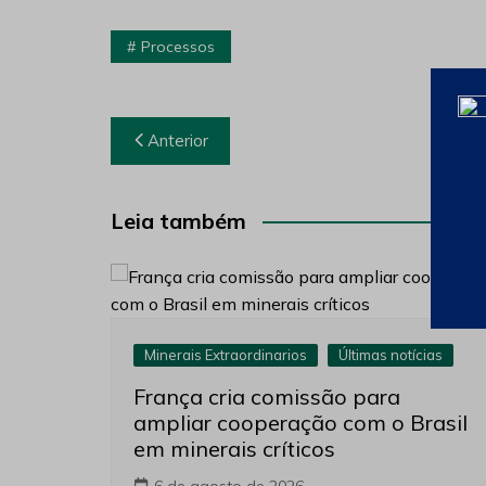
Processos
Navegação
Anterior
de
Post
Leia também
Minerais Extraordinarios
Últimas notícias
França cria comissão para
ampliar cooperação com o Brasil
em minerais críticos