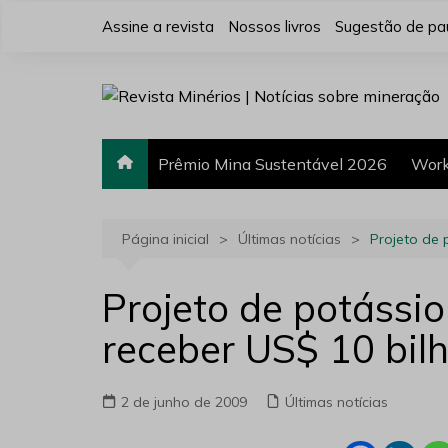
Ir
Assine a revista
Nossos livros
Sugestão de pa
para
o
conteúdo
Prêmio Mina Sustentável 2026
Work
Página inicial
Últimas notícias
Projeto de 
Projeto de potássi
receber US$ 10 bil
2 de junho de 2009
Últimas notícias