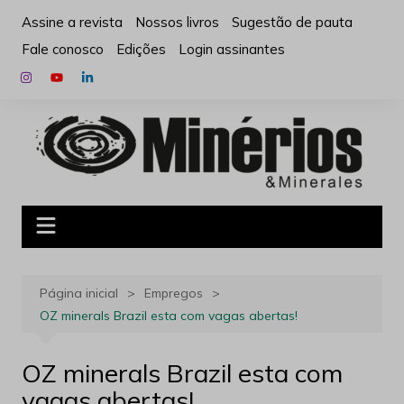
Ir
Assine a revista
Nossos livros
Sugestão de pauta
para
Fale conosco
Edições
Login assinantes
o
conteúdo
Página inicial
Empregos
OZ minerals Brazil esta com vagas abertas!
OZ minerals Brazil esta com
vagas abertas!