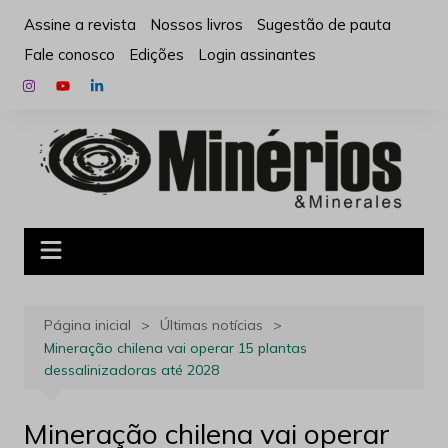
Ir
Assine a revista
Nossos livros
Sugestão de pauta
para
Fale conosco
Edições
Login assinantes
o
conteúdo
Página inicial
Últimas notícias
Mineração chilena vai operar 15 plantas
dessalinizadoras até 2028
Mineração chilena vai operar