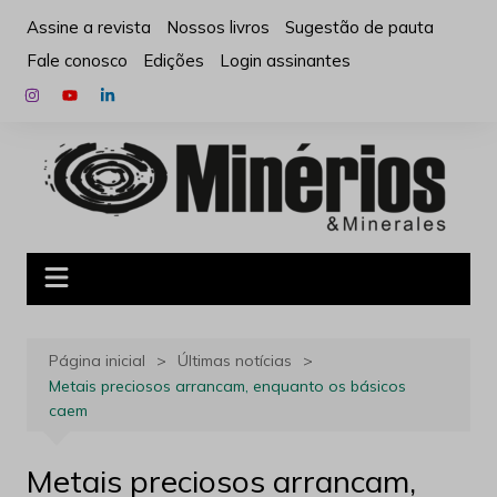
Ir
Assine a revista
Nossos livros
Sugestão de pauta
para
Fale conosco
Edições
Login assinantes
o
conteúdo
Página inicial
Últimas notícias
Metais preciosos arrancam, enquanto os básicos
caem
Metais preciosos arrancam,