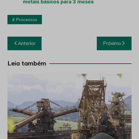
metais básicos para 3 meses
Processos
Navegação
Anterior
Próximo
de
Post
Leia também