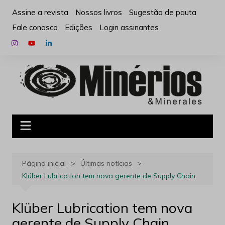
Ir
Assine a revista
Nossos livros
Sugestão de pauta
para
Fale conosco
Edições
Login assinantes
o
conteúdo
Página inicial
Últimas notícias
Klüber Lubrication tem nova gerente de Supply Chain
Klüber Lubrication tem nova
gerente de Supply Chain