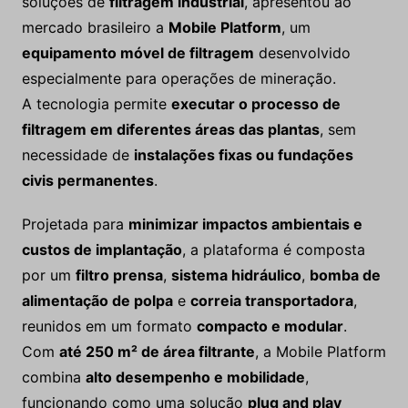
soluções de
filtragem industrial
, apresentou ao
mercado brasileiro a
Mobile Platform
, um
equipamento móvel de filtragem
desenvolvido
especialmente para operações de mineração.
A tecnologia permite
executar o processo de
filtragem em diferentes áreas das plantas
, sem
necessidade de
instalações fixas ou fundações
civis permanentes
.
Projetada para
minimizar impactos ambientais e
custos de implantação
, a plataforma é composta
por um
filtro prensa
,
sistema hidráulico
,
bomba de
alimentação de polpa
e
correia transportadora
,
reunidos em um formato
compacto e modular
.
Com
até 250 m² de área filtrante
, a Mobile Platform
combina
alto desempenho e mobilidade
,
funcionando como uma solução
plug and play