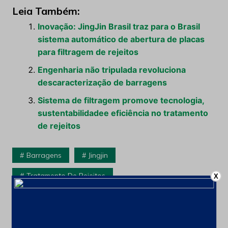
Leia Também:
Inovação: JingJin Brasil traz para o Brasil
sistema automático de abertura de placas
para filtragem de rejeitos
Engenharia não tripulada revoluciona
descaracterização de barragens
Sistema de filtragem promove tecnologia,
sustentabilidadee eficiência no tratamento
de rejeitos
Barragens
Jingjin
Tratamento De Rejeitos
X
Navegação
Anterior
Próximo
de