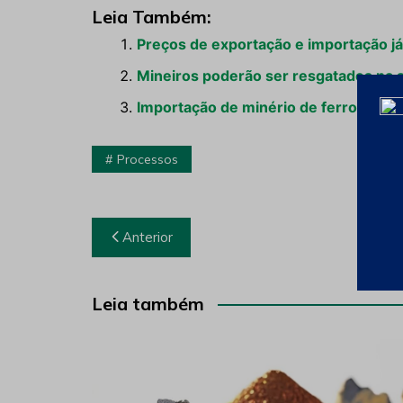
Leia Também:
Preços de exportação e importação já
Mineiros poderão ser resgatados na 
Importação de minério de ferro cre
Processos
Navegação
Anterior
de
Post
Leia também