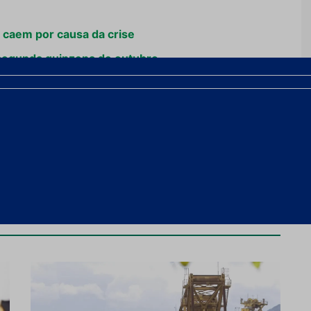
 caem por causa da crise
segunda quinzena de outubro
sce em setembro, mas China compra menos no ano
Próximo