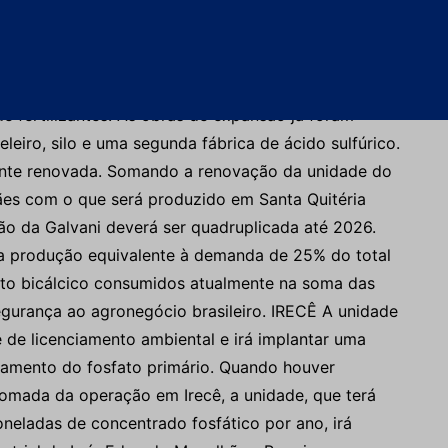
 na unidade de Luís Eduardo Magalhães nos próximos
capacidade anual de produção, que saltará de 600 mil
de fertilizantes. As obras de expansão já foram
eiro, silo e uma segunda fábrica de ácido sulfúrico.
lmente renovada. Somando a renovação da unidade do
ães com o que será produzido em Santa Quitéria
ão da Galvani deverá ser quadruplicada até 2026.
ma produção equivalente à demanda de 25% do total
fato bicálcico consumidos atualmente na soma das
egurança ao agronegócio brasileiro. IRECÊ A unidade
e de licenciamento ambiental e irá implantar uma
tamento do fosfato primário. Quando houver
tomada da operação em Irecê, a unidade, que terá
neladas de concentrado fosfático por ano, irá