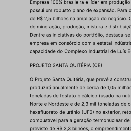
Empresa 100% brasileira e líder em produção e
possui um robusto plano de expansão. Para 
de R$ 2,5 bilhões na ampliação do negócio. 
de mineração, produção, mistura e distribuiç
Dentre as iniciativas do portfólio, destaca-s
empresa em consórcio com a estatal Indústria
capacidade do Complexo Industrial de Luís 
PROJETO SANTA QUITÉRIA (CE)
O Projeto Santa Quitéria, que prevê a const
produzirá anualmente de cerca de 1,05 milhão
toneladas de fosfato bicálcico (usado na nut
Norte e Nordeste e de 2,3 mil toneladas de 
hexafluoreto de urânio (UF6) no exterior, ret
combustível para a geração termonuclear de 
previsto de R$ 2,3 bilhões, o empreendimento