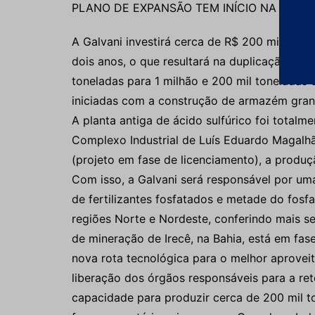
PLANO DE EXPANSÃO TEM INÍCIO NA BAHIA
A Galvani investirá cerca de R$ 200 milhões
dois anos, o que resultará na duplicação da 
toneladas para 1 milhão e 200 mil toneladas 
iniciadas com a construção de armazém granel
A planta antiga de ácido sulfúrico foi tota
Complexo Industrial de Luís Eduardo Magalh
(projeto em fase de licenciamento), a produç
Com isso, a Galvani será responsável por u
de fertilizantes fosfatados e metade do fos
regiões Norte e Nordeste, conferindo mais s
de mineração de Irecê, na Bahia, está em fas
nova rota tecnológica para o melhor aprovei
liberação dos órgãos responsáveis para a re
capacidade para produzir cerca de 200 mil to