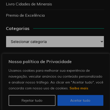
Livro Cidades de Minerais
Premio de Excelência
Categorias
Categorias
Pesquise
Nossa política de Privacidade
Usamos cookies para melhorar sua experiência de
navegação, veicular anúncios ou conteúdo personalizado
e analisar nosso tráfego. Ao clicar em "Aceitar tudo", você
concorda com nosso uso de cookies.
Saiba mais
Copyright © 2026 Revista Minérios | Notícias sobre
mineração. Todos direitos reservados.
Rejeitar tudo
Aceitar tudo