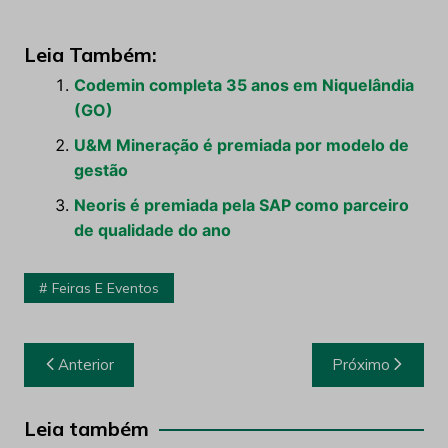
Leia Também:
Codemin completa 35 anos em Niquelândia
(GO)
U&M Mineração é premiada por modelo de
gestão
Neoris é premiada pela SAP como parceiro
de qualidade do ano
Feiras E Eventos
Navegação
Anterior
Próximo
de
Post
Leia também