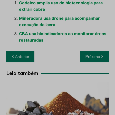
Codelco amplia uso de biotecnologia para
extrair cobre
Mineradora usa drone para acompanhar
execução da lavra
CBA usa bioindicadores ao monitorar áreas
restauradas
Navegação
Anterior
Próximo
de
Post
Leia também