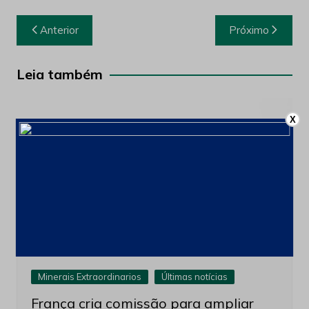
Navegação
Anterior
Próximo
de
Post
Leia também
X
Minerais Extraordinarios
Últimas notícias
França cria comissão para ampliar