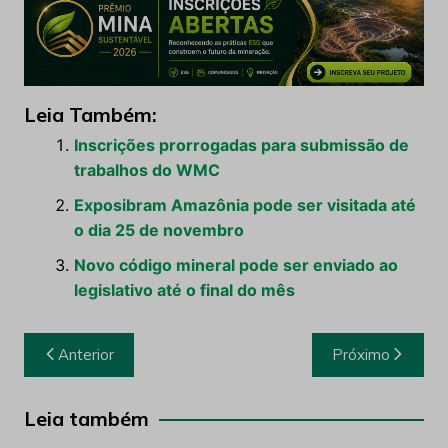
Leia Também:
Inscrições prorrogadas para submissão de
trabalhos do WMC
Exposibram Amazônia pode ser visitada até
o dia 25 de novembro
Novo código mineral pode ser enviado ao
legislativo até o final do mês
Navegação
Anterior
Próximo
de
Post
Leia também