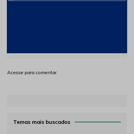
Produção e Exploração
Últimas notícias
Acordo financeiro fortalece
comercialização de terras raras
brasileiras para o mercado asiático
3 de agosto de 2026
Acesse para comentar.
Temas mais buscados