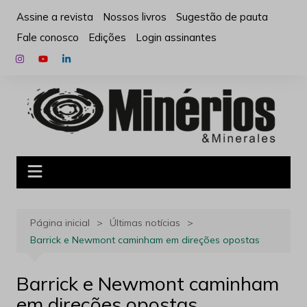
Ir
Assine a revista
Nossos livros
Sugestão de pauta
para
Fale conosco
Edições
Login assinantes
o
conteúdo
Página inicial
Últimas notícias
Barrick e Newmont caminham em direções opostas
Barrick e Newmont caminham
em direções opostas