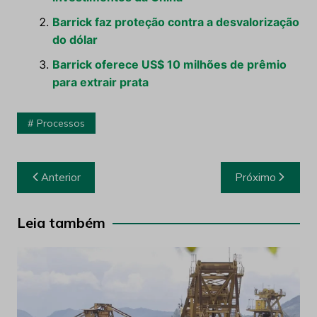
Barrick faz proteção contra a desvalorização
do dólar
Barrick oferece US$ 10 milhões de prêmio
para extrair prata
Processos
Navegação
Anterior
Próximo
de
Post
Leia também