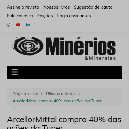
Ir
Assine a revista
Nossos livros
Sugestão de pauta
para
Fale conosco
Edições
Login assinantes
o
conteúdo
Página inicial
Últimas notícias
ArcellorMittal compra 40% das ações da Tuper
ArcellorMittal compra 40% das
ações da Tuper