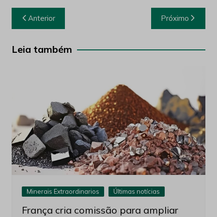
Navegação
Anterior
Próximo
de
Post
Leia também
Minerais Extraordinarios
Últimas notícias
França cria comissão para ampliar