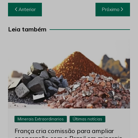
Navegação
Anterior
Próximo
de
Post
Leia também
Minerais Extraordinarios
Últimas notícias
França cria comissão para ampliar