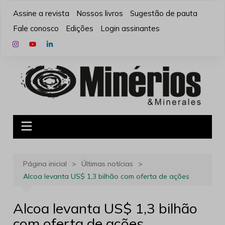
Ir
Assine a revista
Nossos livros
Sugestão de pauta
para
Fale conosco
Edições
Login assinantes
o
conteúdo
Página inicial
Últimas notícias
Alcoa levanta US$ 1,3 bilhão com oferta de ações
Alcoa levanta US$ 1,3 bilhão
com oferta de ações