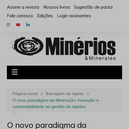
Ir
Assine a revista
Nossos livros
Sugestão de pauta
para
Fale conosco
Edições
Login assinantes
o
conteúdo
Página inicial
Barragem de rejeito
O novo paradigma da Mineração: Inovação e
sustentabilidade na gestão de rejeitos
O novo paradigma da