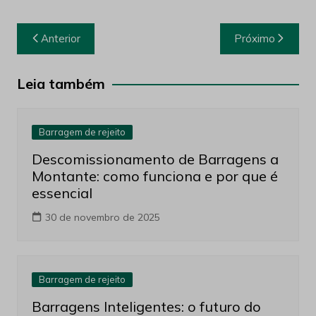
Navegação
Anterior
Próximo
de
Post
Leia também
Barragem de rejeito
Descomissionamento de Barragens a
Montante: como funciona e por que é
essencial
30 de novembro de 2025
Barragem de rejeito
Barragens Inteligentes: o futuro do