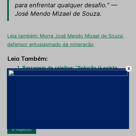
para enfrentar qualquer desafio.”
—
José Mendo Mizael de Souza.
Leia também: Morre José Mendo Mizael de Souza,
defensor entusiasmado da mineração
Leia Também:
Barragem de rejeitos: “Solução já existe,
X
mas a quebra de paradigma é primordial”
Quebra de paradigma trouxe ganhos
Projeto da SAM, de US$ 2,1 bi, ambiciona
quebrar paradigma e elevar o IDH ao norte
de MG
Rejeitos